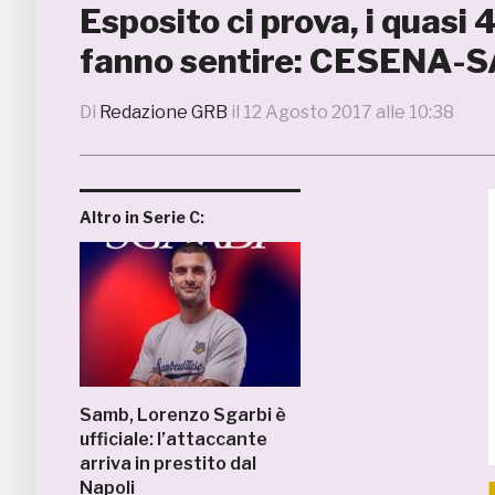
Esposito ci prova, i quasi
fanno sentire: CESENA-
Di
Redazione GRB
il
12 Agosto 2017 alle 10:38
Altro in Serie C:
Samb, Lorenzo Sgarbi è
ufficiale: l’attaccante
arriva in prestito dal
Napoli