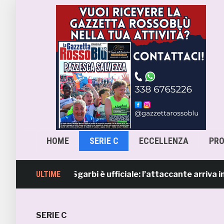
HOME
SERIE C
ECCELLENZA
PR
mb, Lorenzo Sgarbi è ufficiale: l’attaccante arriva in pres
ULTIME
SERIE C