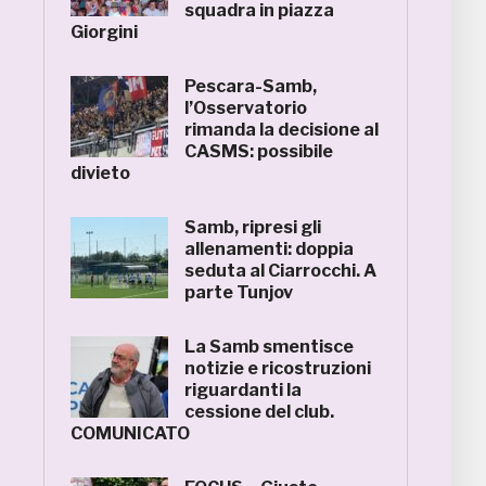
squadra in piazza
Giorgini
Pescara-Samb,
l’Osservatorio
rimanda la decisione al
CASMS: possibile
divieto
Samb, ripresi gli
allenamenti: doppia
seduta al Ciarrocchi. A
parte Tunjov
La Samb smentisce
notizie e ricostruzioni
riguardanti la
cessione del club.
COMUNICATO