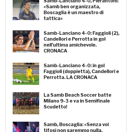
Samb-Lanciano 4-0, Pierantoni:
«Samb ben organizzata,
Boscaglia è un maestro di
tattica»
Samb-Lanciano 4-0: Faggioli (2),
Candellori e Perrotta in gol
nell’ultima amichevole.
CRONACA
Samb-Lanciano 4-0: in gol
Faggioli (doppietta), Candellori e
Perrotta. LA CRONACA
La Samb Beach Soccer batte
Milano 9-3 e va in Semifinale
Scudetto!
Samb, Boscaglia: «Senza voi
tifosi non saremmo nulla.