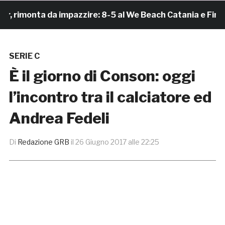
imonta da impazzire: 8-5 al We Beach Catania e Finale 
SERIE C
È il giorno di Conson: oggi
l’incontro tra il calciatore ed
Andrea Fedeli
Di
Redazione GRB
il
26 Giugno 2017 alle 22:25