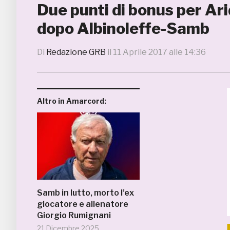
Due punti di bonus per Ari
dopo Albinoleffe-Samb
Di
Redazione GRB
il
11 Aprile 2017 alle 14:36
Altro in Amarcord:
Samb in lutto, morto l’ex
giocatore e allenatore
Giorgio Rumignani
21 Dicembre 2025