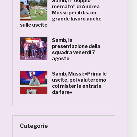
Samb, il “doppio
mercato” di Andrea
Mussi: per il d.s. un
grande lavoro anche
sulle uscite
Samb, la
presentazione della
squadra venerdì 7
agosto
Samb, Mussi: «Prima le
uscite, poi valuteremo
col mister le entrate
da fare»
Categorie