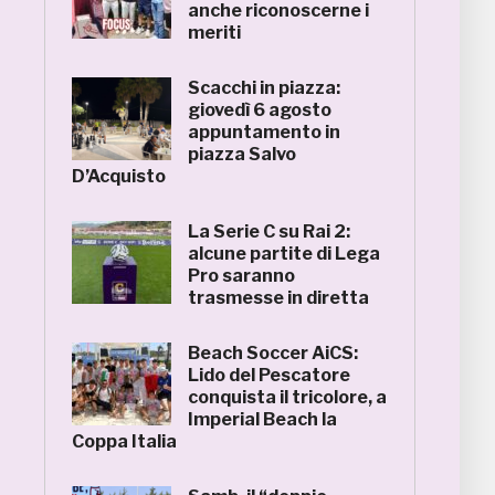
anche riconoscerne i
meriti
Scacchi in piazza:
giovedì 6 agosto
appuntamento in
piazza Salvo
D’Acquisto
La Serie C su Rai 2:
alcune partite di Lega
Pro saranno
trasmesse in diretta
Beach Soccer AiCS:
Lido del Pescatore
conquista il tricolore, a
Imperial Beach la
Coppa Italia