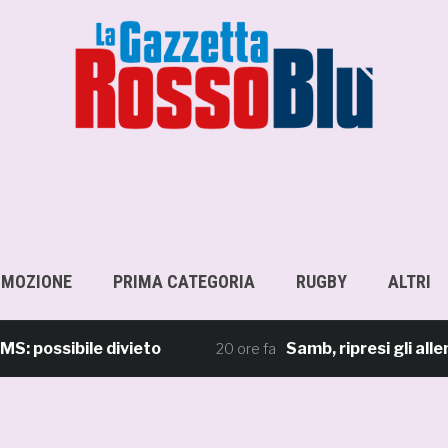
OMOZIONE
PRIMA CATEGORIA
RUGBY
ALTRI
sibile divieto
Samb, ripresi gli allenamen
20 ore fa