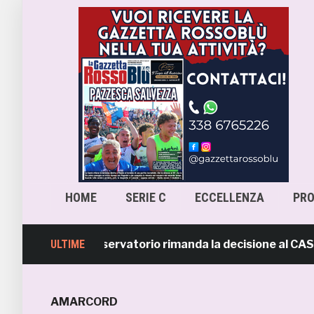
HOME
SERIE C
ECCELLENZA
PR
-Samb, l’Osservatorio rimanda la decisione al CASMS: pos
ULTIME
AMARCORD