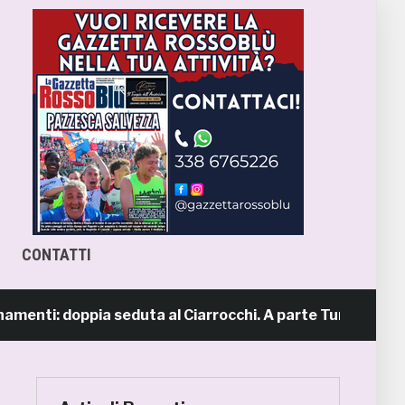
CONTATTI
ti: doppia seduta al Ciarrocchi. A parte Tunjov
1 gior