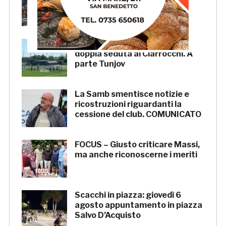
rimanda la decisione al CASMS:
possibile divieto
Samb, ripresi gli allenamenti:
doppia seduta al Ciarrocchi. A
parte Tunjov
La Samb smentisce notizie e
ricostruzioni riguardanti la
cessione del club. COMUNICATO
FOCUS – Giusto criticare Massi,
ma anche riconoscerne i meriti
Scacchi in piazza: giovedì 6
agosto appuntamento in piazza
Salvo D’Acquisto