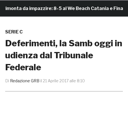
onta da impazzire: 8-5 al We Beach Catania e Finale Sc
SERIE C
Deferimenti, la Samb oggi in
udienza dal Tribunale
Federale
Di
Redazione GRB
il
21 Aprile 2017 alle 8:10