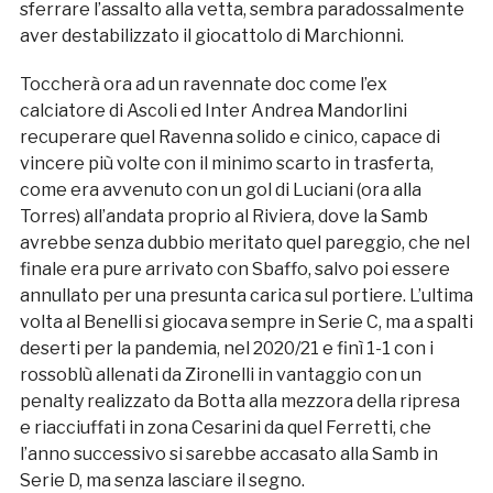
sferrare l’assalto alla vetta, sembra paradossalmente
aver destabilizzato il giocattolo di Marchionni.
Toccherà ora ad un ravennate doc come l’ex
calciatore di Ascoli ed Inter Andrea Mandorlini
recuperare quel Ravenna solido e cinico, capace di
vincere più volte con il minimo scarto in trasferta,
come era avvenuto con un gol di Luciani (ora alla
Torres) all’andata proprio al Riviera, dove la Samb
avrebbe senza dubbio meritato quel pareggio, che nel
finale era pure arrivato con Sbaffo, salvo poi essere
annullato per una presunta carica sul portiere. L’ultima
volta al Benelli si giocava sempre in Serie C, ma a spalti
deserti per la pandemia, nel 2020/21 e finì 1-1 con i
rossoblù allenati da Zironelli in vantaggio con un
penalty realizzato da Botta alla mezzora della ripresa
e riacciuffati in zona Cesarini da quel Ferretti, che
l’anno successivo si sarebbe accasato alla Samb in
Serie D, ma senza lasciare il segno.