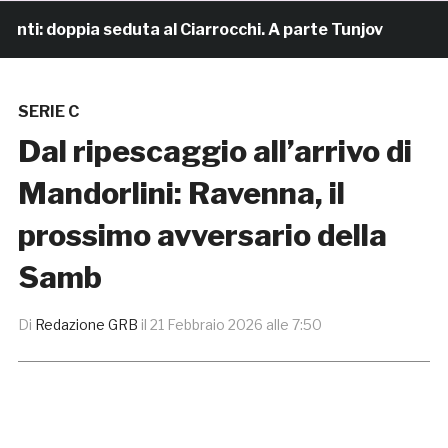
i: doppia seduta al Ciarrocchi. A parte Tunjov
18 ore
SERIE C
Dal ripescaggio all’arrivo di
Mandorlini: Ravenna, il
prossimo avversario della
Samb
Di
Redazione GRB
il
21 Febbraio 2026 alle 7:50