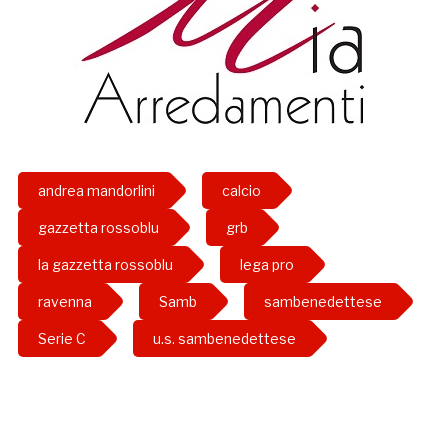
andrea mandorlini
calcio
gazzetta rossoblu
grb
la gazzetta rossoblu
lega pro
ravenna
Samb
sambenedettese
Serie C
u.s. sambenedettese