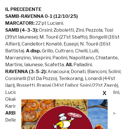
IL PRECEDENTE
SAMB-RAVENNA 0-1 (12/10/25)
MARCATORI:
22’pt Luciani.
SAMB (4-3-3):
Orsini; Zoboletti, Zini, Pezzola, Tosi
(39’st Iaiunese); M. Touré (27’st Sbaffo), Bongelli (16’st
Alfieri), Candellori; Konaté, Eusepi, N. Touré (16’st
Battista).
A disp.
Grillo, Cultraro, Chelli, Lulli,
Marranzino, Vesprini, Paolini, Napolitano, Chiatante,
Martins, Iaiunese, Scafetta.
All.
Palladini.
RAVENNA (3-5-2):
Anacoura; Donati, Bianconi, Solini;
Corsinelli (1’st Da Pozzo), Tenkorang, Lonardi (44’st
Ilari), Rossetti, Rrapaj (34’st Falbo); Spini (22’st Zagrè),
Luciani (22’st Motti).
A disp.
Stagni, Borra, Mandorlini,
X
Okaka, Calandrini, Esposito, Scaringi, Sermenghi,
Karim, Menegazzo.
All.
Marchionni.
ARBITRO:
Giovanni Castellano di Nichelino (Boato-
Della Mea-D’Eusanio).