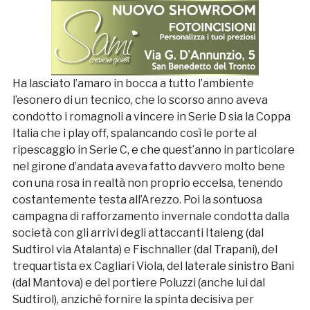
Ha lasciato l’amaro in bocca a tutto l’ambiente
l’esonero di un tecnico, che lo scorso anno aveva
condotto i romagnoli a vincere in Serie D sia la Coppa
Italia che i play off, spalancando così le porte al
ripescaggio in Serie C, e che quest’anno in particolare
nel girone d’andata aveva fatto davvero molto bene
con una rosa in realtà non proprio eccelsa, tenendo
costantemente testa all’Arezzo. Poi la sontuosa
campagna di rafforzamento invernale condotta dalla
società con gli arrivi degli attaccanti Italeng (dal
Sudtirol via Atalanta) e Fischnaller (dal Trapani), del
trequartista ex Cagliari Viola, del laterale sinistro Bani
(dal Mantova) e del portiere Poluzzi (anche lui dal
Sudtirol), anziché fornire la spinta decisiva per