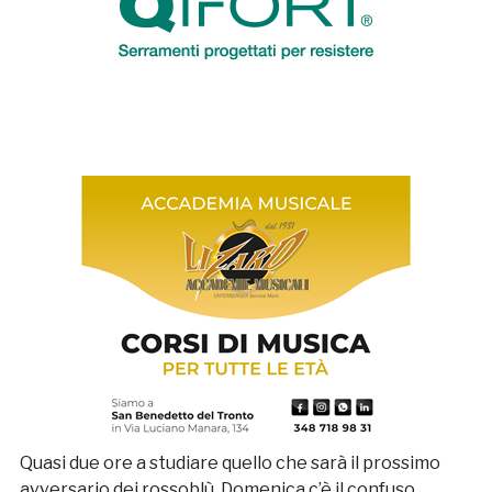
Quasi due ore a studiare quello che sarà il prossimo
avversario dei rossoblù. Domenica c’è il confuso