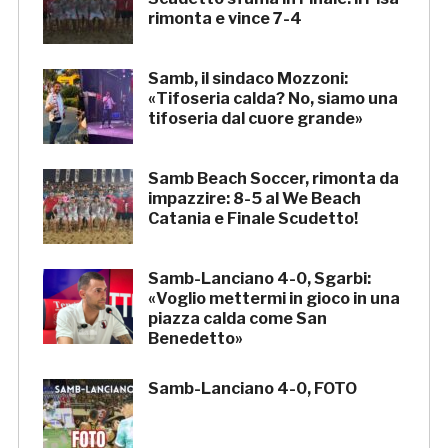
rimonta e vince 7-4
Samb, il sindaco Mozzoni:
«Tifoseria calda? No, siamo una
tifoseria dal cuore grande»
Samb Beach Soccer, rimonta da
impazzire: 8-5 al We Beach
Catania e Finale Scudetto!
Samb-Lanciano 4-0, Sgarbi:
«Voglio mettermi in gioco in una
piazza calda come San
Benedetto»
Samb-Lanciano 4-0, FOTO