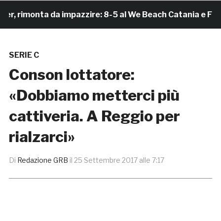
rimonta da impazzire: 8-5 al We Beach Catania e Finale 
SERIE C
Conson lottatore:
«Dobbiamo metterci più
cattiveria. A Reggio per
rialzarci»
Di
Redazione GRB
il
25 Settembre 2017 alle 7:17