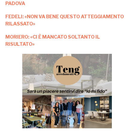
PADOVA
FEDELI: «NON VA BENE QUESTO ATTEGGIAMENTO
RILASSATO»
MORIERO: «CI È MANCATO SOLTANTO IL
RISULTATO»