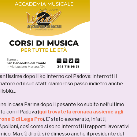
ntissime dopo il ko interno col Padova: interrotti i
enatore ed il suo staff, clamoroso passo indietro anche
alloblù…
ne in casa Parma dopo il pesante ko subito nell'ultimo
o con il Padova (
qui trovate la cronaca assieme agli
irone B di Lega Pro
). E' stato esonerato, infatti,
Apolloni, così come si sono interrotti i rapporti lavorativi
cnico. Ma c'è di più: si è dimesso anche il presidente del