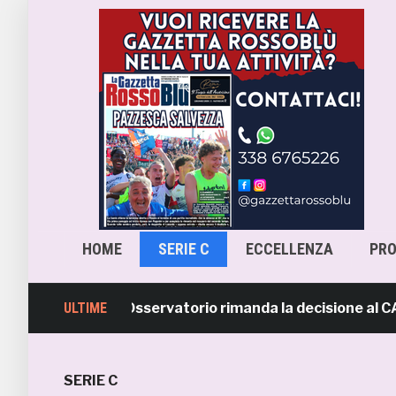
HOME
SERIE C
ECCELLENZA
PR
cara-Samb, l’Osservatorio rimanda la decisione al CASMS:
ULTIME
SERIE C