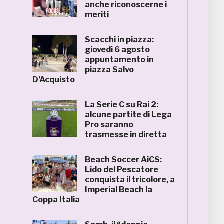
anche riconoscerne i
meriti
Scacchi in piazza:
giovedì 6 agosto
appuntamento in
piazza Salvo
D’Acquisto
La Serie C su Rai 2:
alcune partite di Lega
Pro saranno
trasmesse in diretta
Beach Soccer AiCS:
Lido del Pescatore
conquista il tricolore, a
Imperial Beach la
Coppa Italia