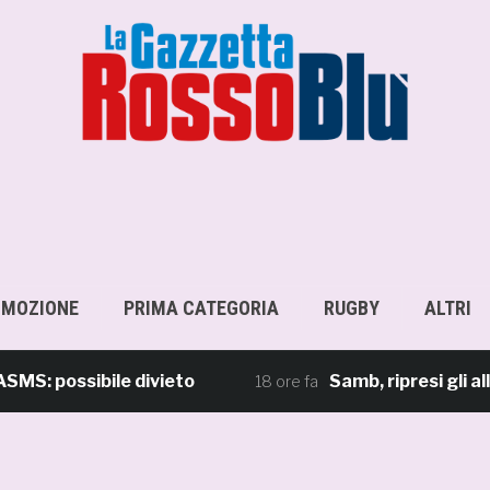
OMOZIONE
PRIMA CATEGORIA
RUGBY
ALTRI
 possibile divieto
Samb, ripresi gli allena
18 ore fa