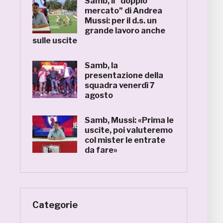
Samb, il “doppio
mercato” di Andrea
Mussi: per il d.s. un
grande lavoro anche
sulle uscite
Samb, la
presentazione della
squadra venerdì 7
agosto
Samb, Mussi: «Prima le
uscite, poi valuteremo
col mister le entrate
da fare»
Categorie