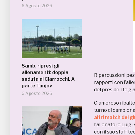
6 Agosto 2026
Samb, ripresi gli
allenamenti: doppia
Ripercussioni pesa
seduta al Ciarrocchi. A
rapporti con l’all
parte Tunjov
del presidente gi
6 Agosto 2026
Clamoroso ribalto
turno di campionat
altri match del g
l'allenatore Luigi 
con il suo staff te