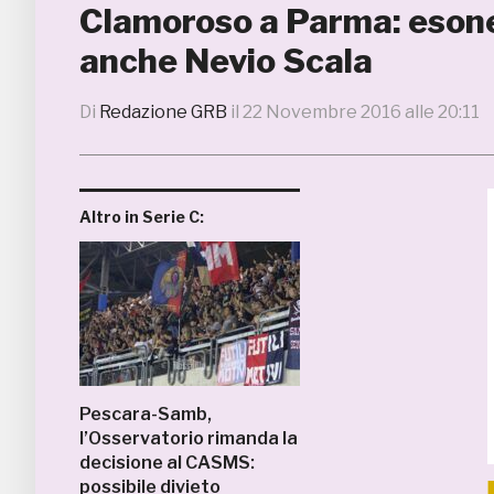
Clamoroso a Parma: esoner
anche Nevio Scala
Di
Redazione GRB
il
22 Novembre 2016 alle 20:11
Altro in Serie C:
Pescara-Samb,
l’Osservatorio rimanda la
decisione al CASMS:
possibile divieto