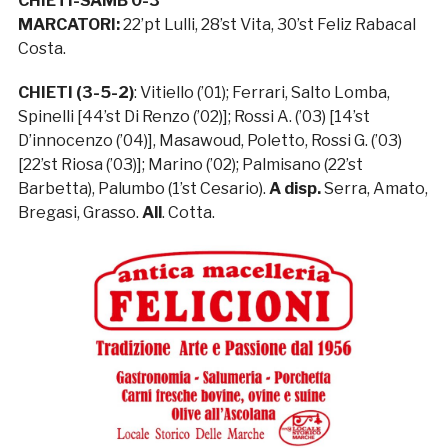
CHIETI-SAMB 0-3
MARCATORI:
22’pt Lulli, 28’st Vita, 30’st Feliz Rabacal
Costa.
CHIETI (3-5-2)
: Vitiello (’01); Ferrari, Salto Lomba,
Spinelli [44’st Di Renzo (’02)]; Rossi A. (’03) [14’st
D’innocenzo (’04)], Masawoud, Poletto, Rossi G. (’03)
[22’st Riosa (’03)]; Marino (’02); Palmisano (22’st
Barbetta), Palumbo (1’st Cesario).
A disp.
Serra, Amato,
Bregasi, Grasso.
All
. Cotta.