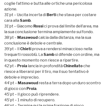
coglie l’attimo e butta alle ortiche una pericolosa
azione.
31’pt – Uscita incerta di
Berti
che stava per costare
cara alla
Samb
.
31’pt – Giacomo
Rossi
ci prova dal limite dell’area, ma
la sua conclusione termina ampiamente sul fondo.
38’pt –
Masawoud
calcia dalla distanza, ma la sua
conclusione è debole e centrale.
39’pt – Il
Chieti
prova a rendersi minaccioso nella
trequarti rossoblù. La
Samb
si difende con ordine, ma
in questo momento non riesce a ripartire.
42’pt –
Proia
lancia in profondità
Chinellato
che
riesce a liberarsi per il tiro, ma il suo tentativo è
debole e impreciso.
44’pt –
Masawoud
resta a terra dopo un duro scontro
di gioco con
Proia
.
45’pt – Il gioco può riprendere.
45’pt – 1 minuto di recupero.
46’pt – Termina qui la prima frazione di gioco.