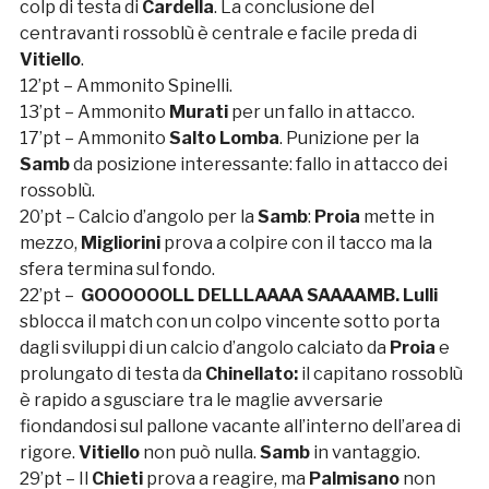
colp di testa di
Cardella
. La conclusione del
centravanti rossoblù è centrale e facile preda di
Vitiello
.
12’pt – Ammonito Spinelli.
13’pt – Ammonito
Murati
per un fallo in attacco.
17’pt – Ammonito
Salto Lomba
. Punizione per la
Samb
da posizione interessante: fallo in attacco dei
rossoblù.
20’pt – Calcio d’angolo per la
Samb
:
Proia
mette in
mezzo,
Migliorini
prova a colpire con il tacco ma la
sfera termina sul fondo.
22’pt –
GOOOOOOLL DELLLAAAA SAAAAMB.
Lulli
sblocca il match con un colpo vincente sotto porta
dagli sviluppi di un calcio d’angolo calciato da
Proia
e
prolungato di testa da
Chinellato:
il capitano rossoblù
è rapido a sgusciare tra le maglie avversarie
fiondandosi sul pallone vacante all’interno dell’area di
rigore.
Vitiello
non può nulla.
Samb
in vantaggio.
29’pt – Il
Chieti
prova a reagire, ma
Palmisano
non