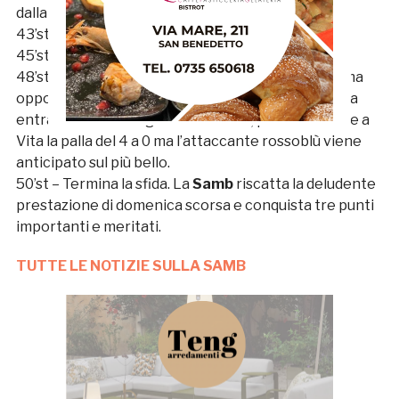
dalla distanza che sfiora il palo alla destra di
Berti
.
43’st – Sostituzione
Chieti
:
Di Renzo
per
Spinelli
.
45’st – 5 minuti di recupero.
48’st –
OCCASIONE SAMB.
I rossoblù hanno l’ultima
opportunità del match: Proia ruba palla e, una volta
entrato in area di rigore abruzzese, prova a servire a
Vita la palla del 4 a 0 ma l’attaccante rossoblù viene
anticipato sul più bello.
50’st – Termina la sfida. La
Samb
riscatta la deludente
prestazione di domenica scorsa e conquista tre punti
importanti e meritati.
TUTTE LE NOTIZIE SULLA SAMB