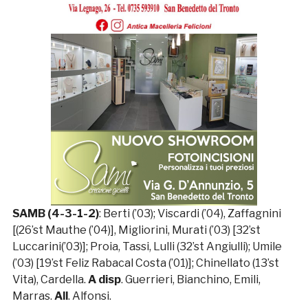
SAMB (4-3-1-2)
: Berti (’03); Viscardi (’04), Zaffagnini
[(26’st Mauthe (’04)], Migliorini, Murati (’03) [32’st
Luccarini(’03)]; Proia, Tassi, Lulli (32’st Angiulli); Umile
(’03) [19’st Feliz Rabacal Costa (’01)]; Chinellato (13’st
Vita), Cardella.
A disp
. Guerrieri, Bianchino, Emili,
Marras.
All
. Alfonsi.