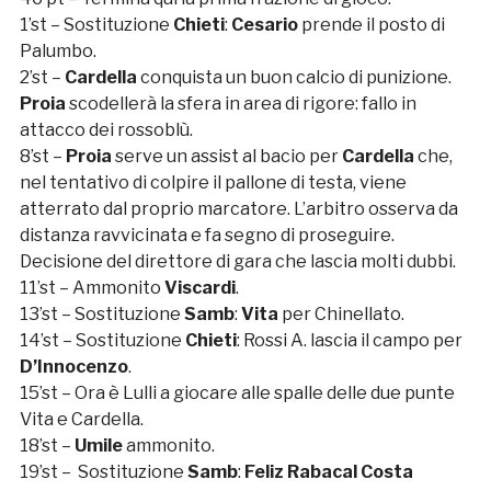
1’st – Sostituzione
Chieti
:
Cesario
prende il posto di
Palumbo.
2’st –
Cardella
conquista un buon calcio di punizione.
Proia
scodellerà la sfera in area di rigore: fallo in
attacco dei rossoblù.
8’st –
Proia
serve un assist al bacio per
Cardella
che,
nel tentativo di colpire il pallone di testa, viene
atterrato dal proprio marcatore. L’arbitro osserva da
distanza ravvicinata e fa segno di proseguire.
Decisione del direttore di gara che lascia molti dubbi.
11’st – Ammonito
Viscardi
.
13’st – Sostituzione
Samb
:
Vita
per Chinellato.
14’st – Sostituzione
Chieti
: Rossi A. lascia il campo per
D’Innocenzo
.
15’st – Ora è Lulli a giocare alle spalle delle due punte
Vita e Cardella.
18’st –
Umile
ammonito.
19’st – Sostituzione
Samb
:
Feliz Rabacal Costa