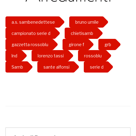
a.s. sambenedettese
bruno umile
campionato serie d
chietisamb
gazzetta rossoblu
girone f
grb
lnd
lorenzo tassi
rossoblu
Samb
sante alfonsi
serie d