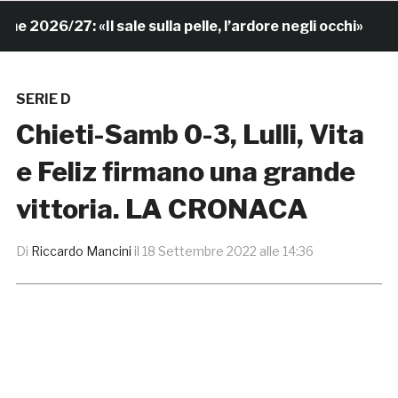
6/27: «Il sale sulla pelle, l’ardore negli occhi»
6 or
SERIE D
Chieti-Samb 0-3, Lulli, Vita
e Feliz firmano una grande
vittoria. LA CRONACA
Di
Riccardo Mancini
il
18 Settembre 2022 alle 14:36