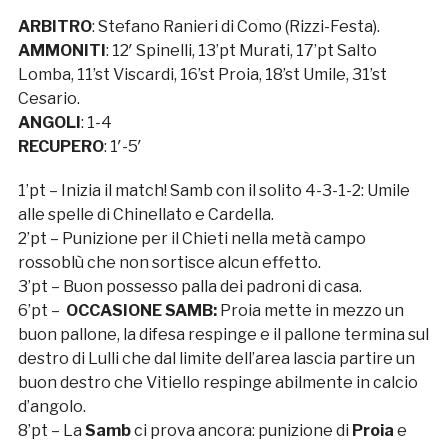
ARBITRO
: Stefano Ranieri di Como (Rizzi-Festa).
AMMONITI
: 12′ Spinelli, 13’pt Murati, 17’pt Salto
Lomba, 11’st Viscardi, 16’st Proia, 18’st Umile, 31’st
Cesario.
ANGOLI
: 1-4
RECUPERO
: 1′-5′
1’pt – Inizia il match! Samb con il solito 4-3-1-2: Umile
alle spelle di Chinellato e Cardella.
2’pt – Punizione per il Chieti nella metà campo
rossoblù che non sortisce alcun effetto.
3’pt – Buon possesso palla dei padroni di casa.
6’pt –
OCCASIONE SAMB:
Proia mette in mezzo un
buon pallone, la difesa respinge e il pallone termina sul
destro di Lulli che dal limite dell’area lascia partire un
buon destro che Vitiello respinge abilmente in calcio
d’angolo.
8’pt – La
Samb
ci prova ancora: punizione di
Proia
e