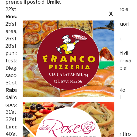
prende il posto di
Umile
.
22’st – Sostituzione
Chieti
:
Barbetta
per Palmisano e
X
Riosa
per Giacomo Rossi.
25’st – Masawoud prova la conclusione al volo da fuori
area, ma il suo tiro si spegne sul fondo.
26’st – Sostituzione
Samb
:
Mauthe
per Zaffagnini.
28’st –
GOOOOOOLLL DELLA SAAAMB.
Calcio di
punizione battuto da
Proia, Migliorini
anticipa tutti di
testa e, prima che la palla superi la linea di porta, arriva
Diego Vita che di sinistro spedisce la sfera in fondo al
sacco.
30’st –
GOOOOOOOL DELLA SAAAAAAAMB
.
Feliz
Rabacal Costa
sigla un gol straordinario: tiro al volo
dall’out di destra dell’area neroverde e sfera che si
spegne alle spalle di un incredulo
Vitiello
.
31’st – Ammonito
Cesario
32’st – Sostituzione
Samb
:
Angiulli
per Lulli e
Luccarini
per Murati.
40’st – Il
Chieti
prova a rendersi pericoloso con un tiro