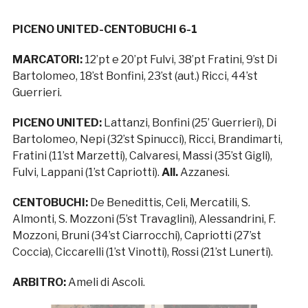
PICENO UNITED-CENTOBUCHI 6-1
MARCATORI:
12’pt e 20’pt Fulvi, 38’pt Fratini, 9’st Di
Bartolomeo, 18’st Bonfini, 23’st (aut.) Ricci, 44’st
Guerrieri.
PICENO UNITED:
Lattanzi, Bonfini (25’ Guerrieri), Di
Bartolomeo, Nepi (32’st Spinucci), Ricci, Brandimarti,
Fratini (11’st Marzetti), Calvaresi, Massi (35’st Gigli),
Fulvi, Lappani (1’st Capriotti).
All.
Azzanesi.
CENTOBUCHI:
De Benedittis, Celi, Mercatili, S.
Almonti, S. Mozzoni (5’st Travaglini), Alessandrini, F.
Mozzoni, Bruni (34’st Ciarrocchi), Capriotti (27’st
Coccia), Ciccarelli (1’st Vinotti), Rossi (21’st Lunerti).
ARBITRO:
Ameli di Ascoli.