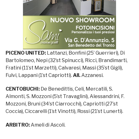
PICENO UNITED:
Lattanzi, Bonfini (25’ Guerrieri), Di
Bartolomeo, Nepi (32’st Spinucci), Ricci, Brandimarti,
Fratini (11’st Marzetti), Calvaresi, Massi (35’st Gigli),
Fulvi, Lappani (1’st Capriotti).
All.
Azzanesi.
CENTOBUCHI:
De Benedittis, Celi, Mercatili, S.
Almonti, S. Mozzoni (5’st Travaglini), Alessandrini, F.
Mozzoni, Bruni (34’st Ciarrocchi), Capriotti (27’st
Coccia), Ciccarelli (1’st Vinotti), Rossi (21’st Lunerti).
ARBITRO:
Ameli di Ascoli.