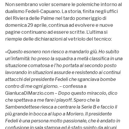
Non sembrano voler scemare le polemiche intorno al
dualismo Fedeli-Capuano. La storia, finita negli uffici
del Riviera delle Palme nel tardo pomeriggio di
domenica 29 aprile, continua ad evolvere e nuove
pagine continuano ad essere scritte. L’ultima si
riempie delle dichiarazioni al vetriolo del tecnico:
«
Questo esonero non riesco a mandarlo giù. Ho subito
un’infamità: ho preso la squadra a metà classifica in una
situazione comatosa e l’ho portata al secondo posto
lavorando in situazioni assurde e resistendo ai continui
attacchi del presidente Fedeli che sganciava bombe
contro di me ogni giorno.
– confessa a
GianlucaDiMarzio.com –
Dopo questo miracolo, dico
che spettava a me fare i playoff. Spero che la
Sambendettese riesca a centrare la Serie B e faccio il
più grande in bocca al lupo a Moriero. Il presidente
Fedeli è una persona molto passionale, che è andato in
confusione in sala stampa ed è stato spinto da alcuni