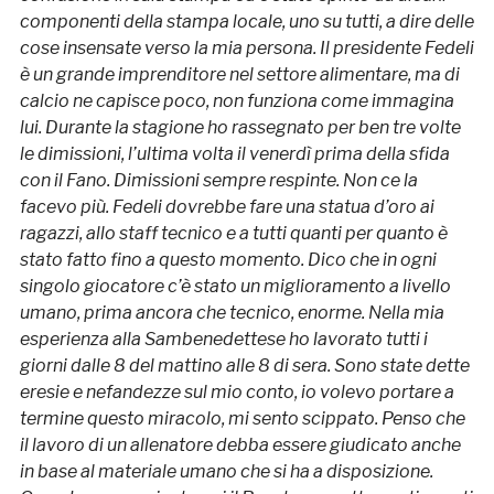
componenti della stampa locale, uno su tutti, a dire delle
cose insensate verso la mia persona. Il presidente Fedeli
è un grande imprenditore nel settore alimentare, ma di
calcio ne capisce poco, non funziona come immagina
lui. Durante la stagione ho rassegnato per ben tre volte
le dimissioni, l’ultima volta il venerdì prima della sfida
con il Fano. Dimissioni sempre respinte. Non ce la
facevo più. Fedeli dovrebbe fare una statua d’oro ai
ragazzi, allo staff tecnico e a tutti quanti per quanto è
stato fatto fino a questo momento. Dico che in ogni
singolo giocatore c’è stato un miglioramento a livello
umano, prima ancora che tecnico, enorme. Nella mia
esperienza alla Sambenedettese ho lavorato tutti i
giorni dalle 8 del mattino alle 8 di sera. Sono state dette
eresie e nefandezze sul mio conto, io volevo portare a
termine questo miracolo, mi sento scippato. Penso che
il lavoro di un allenatore debba essere giudicato anche
in base al materiale umano che si ha a disposizione.