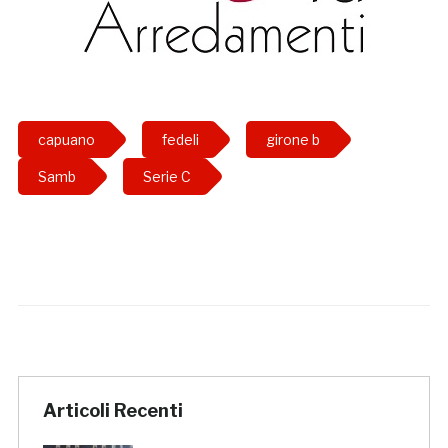
capuano
fedeli
girone b
Samb
Serie C
Articoli Recenti