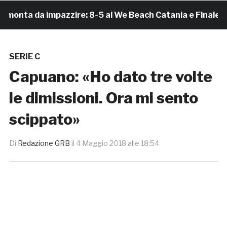
nta da impazzire: 8-5 al We Beach Catania e Finale Scud
SERIE C
Capuano: «Ho dato tre volte
le dimissioni. Ora mi sento
scippato»
Di
Redazione GRB
il
4 Maggio 2018 alle 18:54