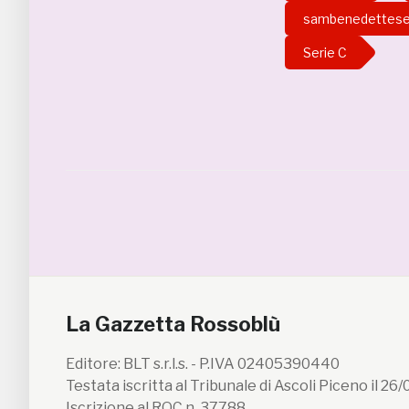
sambenedettes
Serie C
La Gazzetta Rossoblù
Editore: BLT s.r.l.s. - P.IVA 02405390440
Testata iscritta al Tribunale di Ascoli Piceno il 26
Iscrizione al ROC n. 37788