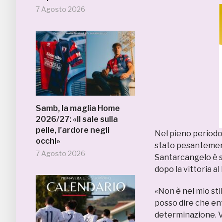
7 Agosto 2026
Samb, la maglia Home
2026/27: «Il sale sulla
pelle, l’ardore negli
Nel pieno periodo
occhi»
stato pesantement
7 Agosto 2026
Santarcangelo è s
dopo la vittoria al
«Non è nel mio sti
posso dire che e
determinazione. Vo