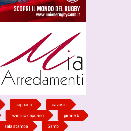
capuano
cavasin
eziolino capuano
girone b
sala stampa
Samb