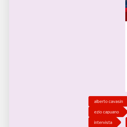
alberto cavasin
ezio capuano
intervista