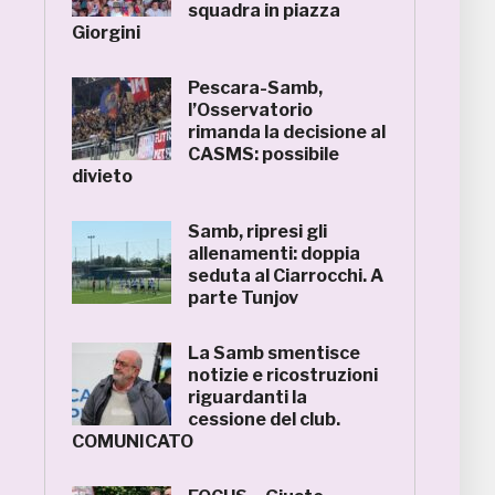
squadra in piazza
Giorgini
Pescara-Samb,
l’Osservatorio
rimanda la decisione al
CASMS: possibile
divieto
Samb, ripresi gli
allenamenti: doppia
seduta al Ciarrocchi. A
parte Tunjov
La Samb smentisce
notizie e ricostruzioni
riguardanti la
cessione del club.
COMUNICATO