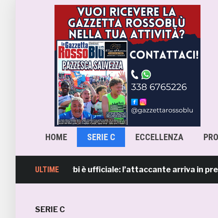
HOME
SERIE C
ECCELLENZA
PR
renzo Sgarbi è ufficiale: l’attaccante arriva in prestito 
ULTIME
SERIE C