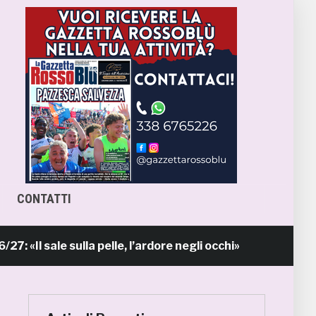
CONTATTI
sale sulla pelle, l’ardore negli occhi»
Prim
10 ore fa