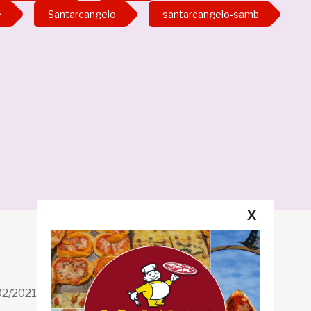
e
Santarcangelo
santarcangelo-samb
X
Segui la GRB
Facebook
/02/2021 n. 199/2021