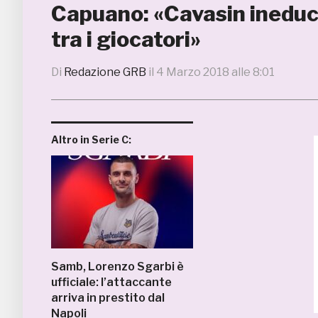
Capuano: «Cavasin ineduc
tra i giocatori»
Di
Redazione GRB
il
4 Marzo 2018 alle 8:01
Altro in Serie C:
Samb, Lorenzo Sgarbi è
ufficiale: l’attaccante
arriva in prestito dal
Napoli