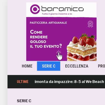
HOME
SERIE C
ECCELLENZA
PR
ch Soccer, rimonta da impazzire: 8-5 al We Beach Catani
ULTIME
SERIE C