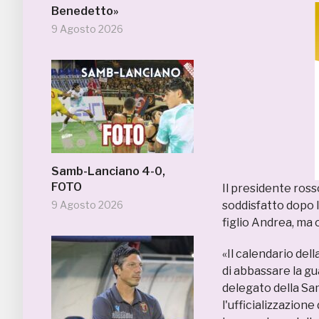
Benedetto»
9 Agosto 2026
Samb-Lanciano 4-0,
FOTO
Il presidente rosso
9 Agosto 2026
soddisfatto dopo l
figlio Andrea, ma 
«Il calendario de
di abbassare la gu
delegato della Sa
l'ufficializzazione