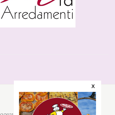
X
Segui la GRB
Facebook