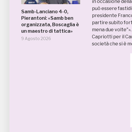
in occasione della
può essere fastidi
Samb-Lanciano 4-0,
presidente Franco
Pierantoni: «Samb ben
partire subito for
organizzata, Boscaglia è
mena due volte"». 
un maestro di tattica»
Capriotti per il C
9 Agosto 2026
società che si è m