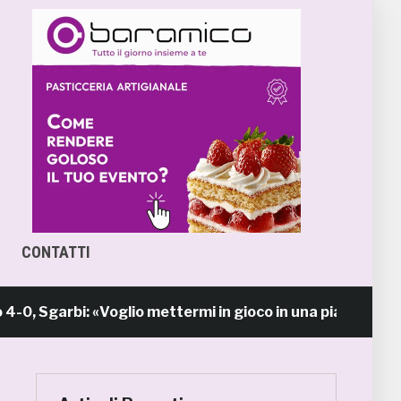
CONTATTI
garbi: «Voglio mettermi in gioco in una piazza calda co