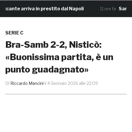
ante arriva in prestito dal Napoli
Samb, la 
11 ore fa
SERIE C
Bra-Samb 2-2, Nisticò:
«Buonissima partita, è un
punto guadagnato»
Di
Riccardo Mancini
il
4 Gennaio 2026 alle 22:09