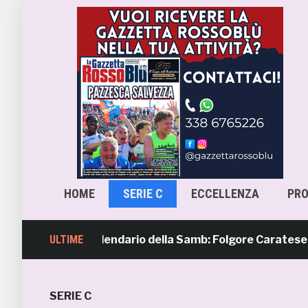
HOME
SERIE C
ECCELLENZA
PR
mavera 4, il calendario della Samb: Folgore Caratese all’es
ULTIME
SERIE C