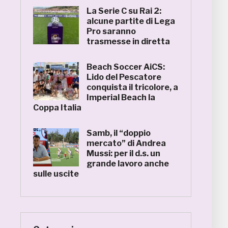
La Serie C su Rai 2:
alcune partite di Lega
Pro saranno
trasmesse in diretta
Beach Soccer AiCS:
Lido del Pescatore
conquista il tricolore, a
Imperial Beach la
Coppa Italia
Samb, il “doppio
mercato” di Andrea
Mussi: per il d.s. un
grande lavoro anche
sulle uscite