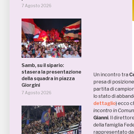
7 Agosto 2026
Samb, su il sipario:
stasera la presentazione
Un incontro tra
C
della squadra in piazza
presa di posizione
Giorgini
partita di campio
7 Agosto 2026
lo stato di abband
dettaglio
) ecco 
incontro in Comun
Gianni
. Il diret
della famiglia Fed
rappresentato dall