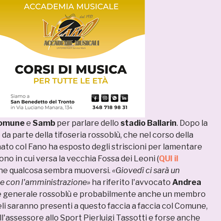
omune
e
Samb
per parlare dello
stadio Ballarin
. Dopo la
 da parte della tifoseria rossoblù, che nel corso della
nato col Fano ha esposto degli striscioni per lamentare
ono in cui versa la vecchia Fossa dei Leoni (
QUI il
che qualcosa sembra muoversi.
«Giovedì ci sarà un
e con l'amministrazione»
ha riferito l'avvocato
Andrea
tore generale rossoblù e probabilmente anche un membro
eli saranno presenti a questo faccia a faccia col Comune,
'assessore allo Sport Pierluigi Tassotti e forse anche