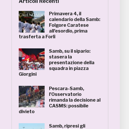
Articoli Recenti
Primavera 4, il
calendario della Samb:
Folgore Caratese
all’esordio, prima
trasferta a Forlì
Samb, su il sipario:
stasera la
presentazione della
squadra in piazza
Giorgini
Pescara-Samb,
l’Osservatorio
rimanda la decisione al
CASMS: possibile
divieto
Samb, ripresi gli