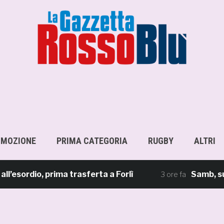
OMOZIONE
PRIMA CATEGORIA
RUGBY
ALTRI
ordio, prima trasferta a Forlì
Samb, su il si
3 ore fa