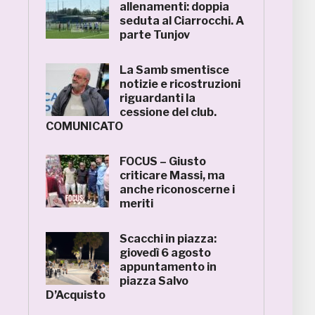
allenamenti: doppia
seduta al Ciarrocchi. A
parte Tunjov
La Samb smentisce
notizie e ricostruzioni
riguardanti la
cessione del club.
COMUNICATO
FOCUS – Giusto
criticare Massi, ma
anche riconoscerne i
meriti
Scacchi in piazza:
giovedì 6 agosto
appuntamento in
piazza Salvo
D’Acquisto