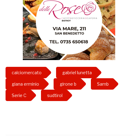
calciomercato
gabriel lunetta
giana erminio
girone b
Samb
Serie C
sudtirol