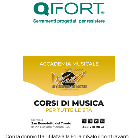
Con la doppietta rifilata alla FeralpiSalò il centravanti