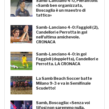
Samb-Lanciano 4-0, Pierantoni:
«Samb ben organizzata,
Boscaglia è un maestro di
tattica»
Samb-Lanciano 4-0: Faggioli (2),
Candellori e Perrotta in gol
nell’ultima amichevole.
CRONACA
Samb-Lanciano 4-0: in gol
Faggioli (doppietta), Candellori e
Perrotta. LA CRONACA
La Samb Beach Soccer batte
Milano 9-3 e va in Semifinale
Scudetto!
Samb, Boscaglia: «Senza voi
tifosi non saremmo nulla.