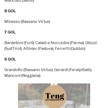
Mancuso (Samb)
8 GOL
Minesso (Bassano Virtus)
7 GOL
Bardelloni (Forlì), Calaiò e Nocciolini (Parma), Gliozzi
(SudTirol), Altinier (Padova), Ferretti (Gubbio)
6 GOL
Grandolfo (Bassano Virtus), Gerardi (FeralpiSalò),
Manconi (Reggiana)