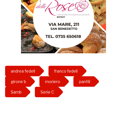
andrea fedeli
franco fedeli
girone b
moriero
panfili
Samb
Serie C