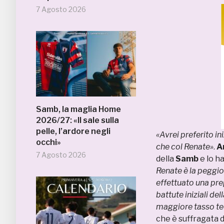
7 Agosto 2026
Samb, la maglia Home
2026/27: «Il sale sulla
pelle, l’ardore negli
«Avrei preferito i
occhi»
che col Renate»
.
A
7 Agosto 2026
della
Samb
e lo h
Renate è la peggio
effettuato una prep
battute iniziali de
maggiore tasso te
che è suffragata d