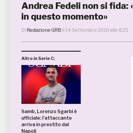
Andrea Fedeli non si fida
in questo momento»
Di
Redazione GRB
il
14 Settembre 2018 alle 8:25
Altro in Serie C:
Samb, Lorenzo Sgarbi è
ufficiale: l’attaccante
arriva in prestito dal
Napoli