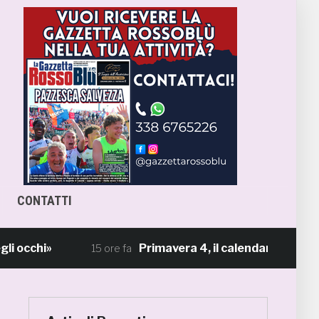
CONTATTI
chi»
Primavera 4, il calendario della Samb: 
15 ore fa