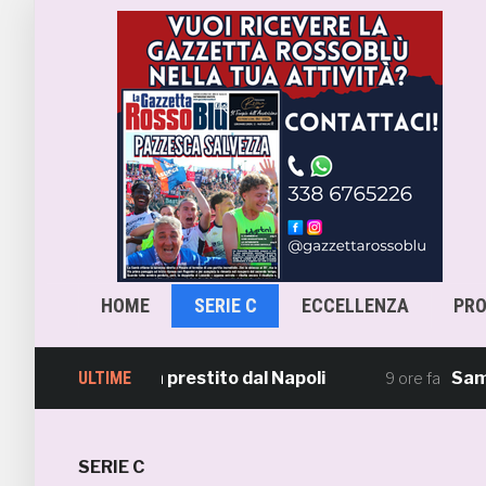
HOME
SERIE C
ECCELLENZA
PR
ante arriva in prestito dal Napoli
ULTIME
Samb, la m
9 ore fa
SERIE C