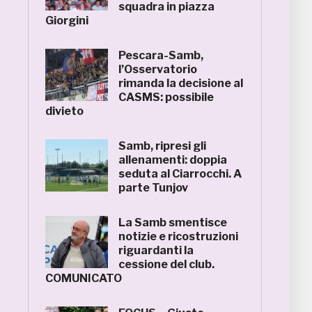
squadra in piazza
Giorgini
Pescara-Samb,
l’Osservatorio
rimanda la decisione al
CASMS: possibile
divieto
Samb, ripresi gli
allenamenti: doppia
seduta al Ciarrocchi. A
parte Tunjov
La Samb smentisce
notizie e ricostruzioni
riguardanti la
cessione del club.
COMUNICATO