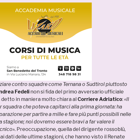
niziare contro squadre come Ternana o Sudtirol piuttosto
ndrea Fedeli
non si fida del primo avversario ufficiale
a detto in maniera molto chiara al
Corriere Adriatico
:
«Il
r squadra che poteva capitarci alla prima giornata: ha
arazione per partire a mille e fare più punti possibili nelle
lla stagione; noi dovremo essere bravi a far valere il
cnico».
Preoccupazione, quella del dirigente rossoblù,
ai dati delle ultime stagioni, che hanno visto il Renate