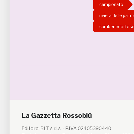
campionato
riviera delle palm
sambenedettes
La Gazzetta Rossoblù
Editore: BLT s.r.l.s. - P.IVA 02405390440