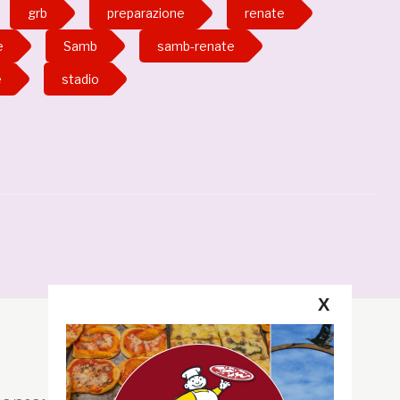
grb
preparazione
renate
e
Samb
samb-renate
e
stadio
X
Segui la GRB
Facebook