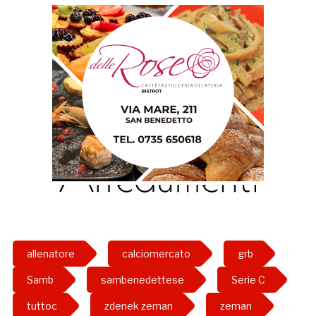
allenatore
calciomercato
grb
Samb
sambenedettese
Serie C
tuttoc
zdenek zeman
zeman