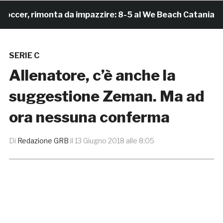
r, rimonta da impazzire: 8-5 al We Beach Catania e Fin
SERIE C
Allenatore, c’è anche la
suggestione Zeman. Ma ad
ora nessuna conferma
Di
Redazione GRB
il
13 Giugno 2018 alle 8:05