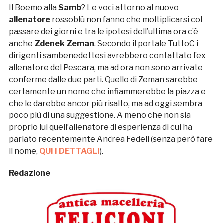
Il Boemo alla
Samb
? Le voci attorno al nuovo
allenatore
rossoblù non fanno che moltiplicarsi col
passare dei giorni e tra le ipotesi dell’ultima ora c’è
anche
Zdenek Zeman
. Secondo il portale TuttoC i
dirigenti sambenedettesi avrebbero contattato l’ex
allenatore del Pescara, ma ad ora non sono arrivate
conferme dalle due parti. Quello di Zeman sarebbe
certamente un nome che infiammerebbe la piazza e
che le darebbe ancor più risalto, ma ad oggi sembra
poco più di una suggestione. A meno che non sia
proprio lui quell’allenatore di esperienza di cui ha
parlato recentemente Andrea Fedeli (senza però fare
il nome,
QUI I DETTAGLI
).
Redazione